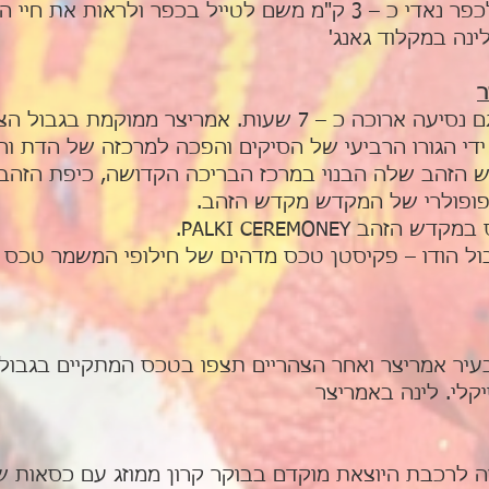
בכפר ולראות את חיי המקומיים.
ינה במקלוד גאנג'
ארוחת בוקר במלון, היום גם נסיעה ארוכה כ – 7 שעות. אמ
פופולרי של המקדש מקדש הזהב.
ל הודו – פקיסטן טכס מדהים של חילופי המשמר טכס צב
בעיר אמריצר ואחר הצהריים תצפו בטכס המתקיים בגבול 
קלי. לינה באמריצר
 לרכבת היוצאת מוקדם בבוקר קרון ממוזג עם כסאות שמ