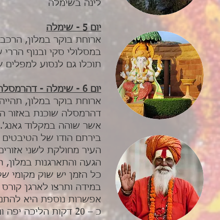
לינה בשימלה
יום 5 - שימלה
ארוחת בוקר במלון, הרכב 
במסלולי סקי ובנוף הררי ע
תוכלו גם לנסוע למפלים 
יום 6 - שימלה - דהרמסלה
ארוחת בוקר במלון, תהייה לכ
דהרמסלה שוכנת באזור הר
אשר שוהה במקלוד גאנג'.
בירתם הודו של הטיבטים 
העיר מחולקת לשני אזורים, העיר התחתית בגובה של 0
כל הזמן יש שוק מקומי של
במידה ותרצו לארגן קורס ב
אפשרות נוספת היא להתנד
כ – 20 דקות הליכה 