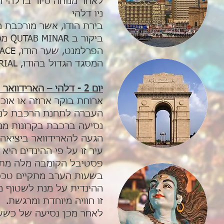
לאחר מנוחה סיור בדלהי 
ניו דלהי
המסגד הגדול בהודו, RAJGHAT MEMORIAL – קברו של אבי האומה ההודית מהטמה גנדי.
יום 2 - דלהי – הארידוואר - רישיקש
ארוחת בוקר ארוזה או אוכ
העברה לתחנת הרכבת לנסי
נסיעה ברכבת בקרונות ממוזגים וכ
הגעה להארידוואר ביציאה 
עיר זו על פי ההינדים היא
פסטיבל הקומבה מלה מתקי
בשעות הערב מתקיים טכס,
ההינדית על מנת לשטוף מ
זו חוויה מיוחדת ומרגשת.
לאחר מכן נסיעה של כשעה