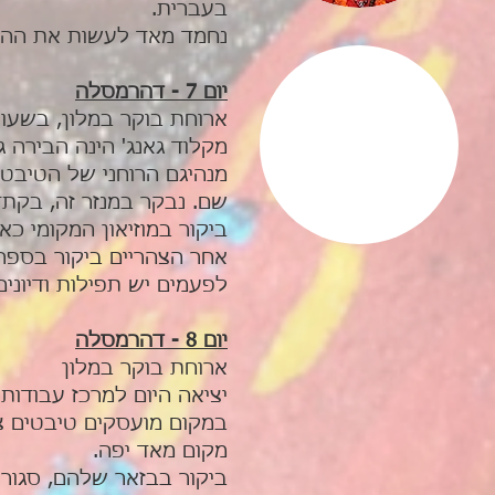
בעברית.
נחמד מאד לעשות את ההליכ
יום 7 - דהרמסלה
ארוחת בוקר במלון, בשעות
מקלוד גאנג' הינה הבירה
שם. נבקר במנזר זה, בקתד
ביקור במוזיאון המקומי כ
אחר הצהריים ביקור בספרי
לפעמים יש תפילות ודיונים 
יום 8 - דהרמסלה
ארוחת בוקר במלון
יציאה היום למרכז עבודות
במקום מועסקים טיבטים צ
מקום מאד יפה.
ביקור בבזאר שלהם, סגור 