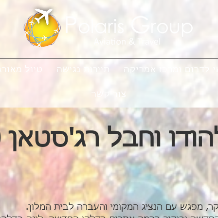
י לדרום ומרכז אמריקה
תיירות נגישה
טיול מאורג
צור קשר
ודו וחבל רג'סטאן 20 יום
ר, מפגש עם הנציג המקומי והעברה לבית המלון.