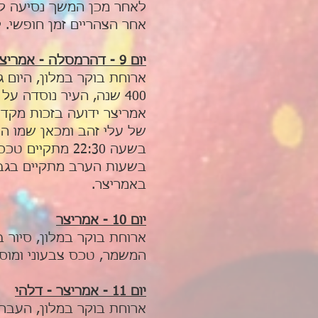
לאחר מכן המשך נסיעה לכפר נאדי כ – 3 ק"מ משם לטייל 
אחר הצהריים זמן חופשי. ל
יום 9 - דהרמסלה - אמריצר
400 שנה, העיר נוסדה על ידי הגורו הרביעי של הסיקים והפכה למרכזה של הדת והתרבות הסיקית.
של עלי זהב ומכאן שמו ה
בשעה 22:30 מתקיים טכס במקדש הזהב PALKI CEREMONEY.
בשעות הערב מתקיים בגבו
באמריצר.
יום 10 - אמריצר
ארוחת בוקר במלון, סיור 
המשמר, טכס צבעוני ומוסי
יום 11 - אמריצר - דלהי
ארוחת בוקר במלון, העברה