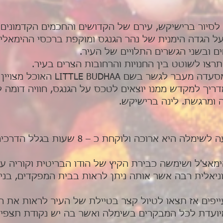
 לסיור ברישיקש, עירם של הקדושים והחכמים הקדמונים 
ל הגדה הימנית של נהר הגנגס ומוקפת ברכסי ההימאליי
 ובשני הגשרים התלויים של העיר.
 תרצו לשוטט בין החנויות והרחובות הצרים בעיר.
שם LITTLE BUDHAA האוכל מצויין ברישיקש.
כו עם המדריך למקדש ממנו יוצאים לטכס על הגנגס, חוויה דו
מה ומרגשת. לינה ברישיקש.
ארוחת בוקר במלון, הנסיעה לשימלה היא ארו
מאצ'ל ושימשה כבירת הקיץ של הודו הבריטית וקוריה על
אלית רבה אשר אותה ניתן לראות בבית המפקדים, בניין 
עייפים אז תצאו לטיול קצר בטיילת של העיר לראות את חי
יועדת לכל המבקרים בשימלה ואשר בה יש נקודת תצפית