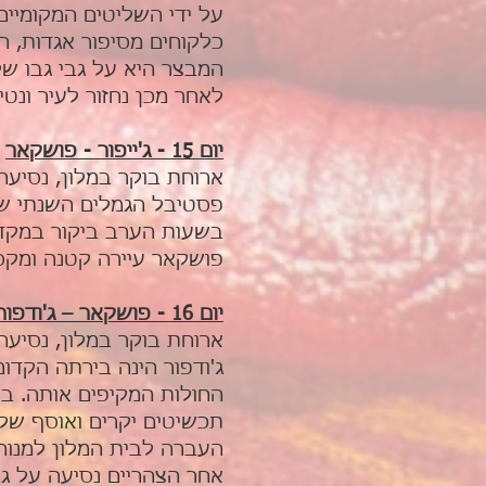
על ידי השליטים המקומיים
כלקוחים מסיפור אגדות, ה
המבצר היא על גבי גבו של
לאחר מכן נחזור לעיר ונטיי
יום 15 - ג'ייפור - פושקאר
פסטיבל הגמלים השנתי של
בשעות הערב ביקור במקדש
פושקאר עיירה קטנה ומקס
יום 16 - פושקאר – ג'ודפור
ארוחת בוקר במלון, נסיעה של כ
החולות המקיפים אותה. בע
תכשיטים יקרים ואוסף של 
העברה לבית המלון למנוח
אחר הצהריים נסיעה על ג