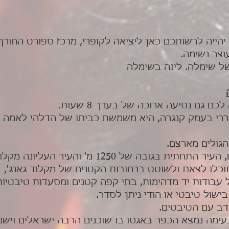
יהייה לרשותכם כאן ליציאה לקופרי, מרכז ספורט החור
וצר נשימה.
של שימלה. לינה בשימלה
ם גם נסיעה ארוכה של בערך 8 שעות.
רי בעמק קנגרה, היא משמשת כביתו של הדלהי לאמה מ
הגולים מארצם.
125 מ' והעיר העליונה מקלוד גאנג' בגובה של 1800 מ'.
 עבודות יד מדהימות, בתי קפה קטנים ומסעדות טיבטיות 
ישול טיבטי או הודי ניתן לסדר.
ב עם הטיבטים.
יפה ונעימה נמצא הכפר באגסו בו שוכנים הרבה ישראלים וי