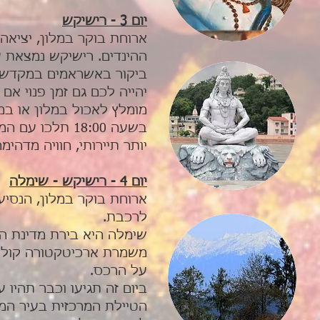
יום 3 - רישיקש
ארוחת בוקר במלון, יציאה
ההינדים. רישיקש נמצאת ע
ביקור באשראמים במקדשים
יהייה לכם גם זמן פנוי אם
מומלץ לאכול במלון או במסעדה מעבר לגשר ב
בשעה 18:00 תל
יותר תיירותי, חוויה מדהי
יום 4 - רישיקש - שימלה
לרכבת.
שימלה היא בירת מדינת הי
משמרת ארכיטקטורה קולוני
על הרכס.
ביום זה תגיעו וכבר תהיו 
הטיילת המרכזית בעיר המ