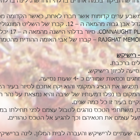
החדשה וביקור בכמה אתרים בדלהי החדשה. לינה בדלהי
ביקור ב QUTAB MINAR מגדל אבן גבוה מהמאה ה – 12. קב
לים ברכבת.
עה לכיוון רישיקש.
סאות שמורים כ -4 שעות נסיעה.
תפגשו את הנציג המקומי והוא יקח אתכם לסיור בעיר האר
 המקום בו נפלו דמעותיו של שיבה והיא נמצאת על נהר ה
ים בעיר זו כל כמה שנים.
 משתתפי הטכס נוהגים לטבול עצמם לפני תחילתו במק
על עצמם את חטאיהם וכך להגיע אל הטכס טהורים.
 שעתיים לרישיקש והעברה לבית המלון. לינה ברישיק