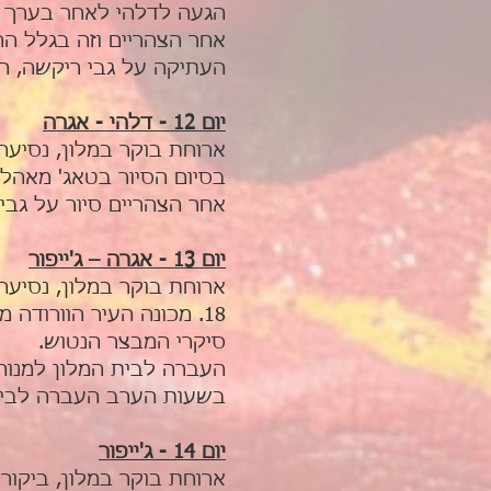
הגעה לדלהי לאחר בערך 5 שעות מפגש עם הנציג המקומי והעברה לבית המלון למנוחה.
אחר הצהריים וזה בגלל הח
העתיקה על גבי ריקשה, חו
יום 12 - דלהי - אגרה
ארוחת בוקר במלון, נסיעה ברכב פרטי 
בסיום הסיור בטאג' מאהל 
אחר הצהריים סיור על גבי
יום 13 - אגרה – ג'ייפור
18. מכונה העיר הוורודה
סיקרי המבצר הנטוש.
העברה לבית המלון למנוח
בשעות הערב העברה לבית ק
יום 14 - ג'ייפור