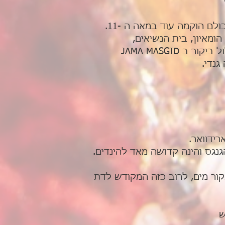
בירת הודו, אשר מורכבת משבע ערים קדומות אשר חברו לאחת, כאשר הקדומה מכולם הוקמה עוד במאה ה -11.
רו של השליט המונגולי הומאיון, בית הנשיאים,
הפרלמנט, שער הודו, CONNAUGHT PLACE. סיור בדלהי הישנה מהמאה ה – 17 יכלול ביקור ב JAMA MASGID
ידוואר.
גנגס והינה קדושה מאד להינדים.
ור מים, לרוב כזה המקודש לדת
ש