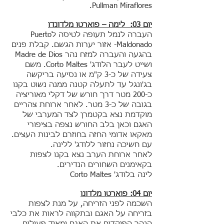
Pullman Miraflores.
יום 03: לימה – פוארטו מלדונדו
העברה לנמל תעופה לטיסה לPuerto
Maldonado- אזור יערות הגשם. קבלת פנים
בהגעה והעברה למזח נהר Madre de Dios
ושייט לעבר הלודג' Corto Maltes. משם
צעידה של כ-3 ק"מ או נסיעה בריקשה
בג'ונגל עד לתעלה קטנה ממנה נשוט בקנו
כ-200 מטר דרך חורש של דקלי מאוריציה
בגובה של כ-3 מטר. לאחר ארוחת צהריים
מוקדמת נצא בקטמרן לצד המערבי של
האגם וכאן בלב החורש נצפה בציפורי
מאקאו אדומי החזה בחוזרם לבינות העצים.
עם חשיכה נחזור ללודג' ללינה.
לאחר ארוחת הערב נצא בקנו לצפות
בקאימנים השחורים הנדירים.
לינה בלודג' Corto Maltes
יום 04: פוארטו מלדונו
השכמה לפני הזריחה, על מנת לצפות
בזריחה על האגם ובתקווה לראות את כלבי
הנהר הפוקדים את האגם ומאוד פעילים