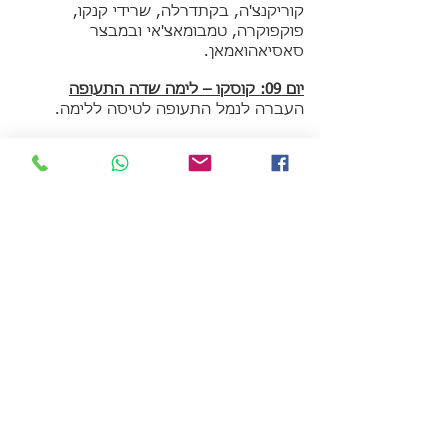
קוריקנצ'ה, בקתדרלה, שרידי קנקו,
פוקפוקרה, טמבומאצ'אי ובמבצר
סאסיאהואמאן.
יום 09: קוסקו – לימה שדה התעופה
העברה לנמל התעופה לטיסה ללימה.
יציאה מובטחת על בסיס יומי – מותנה
במינימום שני נוסעים
:מחיר משוער לאדם בחדר זוגי
במלונות מדרגה תיירות טובה: $1648
במלונות מדרגה ראשונה: $1865
המחיר כולל:
לינה במלונות על בסיס ארוחת בוקר, כולל
מסים
העברות וסיורים סדירים – משותפים בליווי
מדריך דובר אנגלית
דמי כניסה לאתרים לפי התוכנית
ארוחות נוספות לפי הרשום בתוכנית
חבילת ג'ונגל - 3 ימים/ 2לילות הכוללת