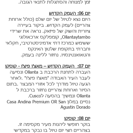
זמן למנוחה והסתגלות לתנאי הגובה.
יום 06: העמק הקדוש
היום נצא לטיול של יום שלם (כולל ארוחת
צהריים) לעמק הקדוש. ביקור בעיירה
ציורית והשוק של פיזאק. נראה את שרידי
Ollantaytambo, קומפלקס ארכאולוגי
ששימש כמרכז דתי אדמיניסטרטיבי, חקלאי
וחברתי בתקופת שלטון האינקס
והטאואנטינסויו. נחזור ללינה בעמק.
יום 07: העמק הקדוש – מאצ'ו פיצ'ו - קוסקו
העברה לתחנת הרכבת ב Ollanta ונסיעה
לעבר העיר האבודה "מאצ'ו פיצ'ו" .לאחר
הגעה טיול מודרך לכל אזורי המבצר .בתום
הסיור וארוחת צהריים נחזור ברכבת ל
Ollanta ונמשיך בהסעה לCusco.
נסיים במלון Casa Andina Premium OR San
Agustin Dorado
יום 08: קוסקו
בוקר חופשי ליהנות מעיר מקסימה זו.
בצהריים חצי יום טיול בו נבקר במקדשי