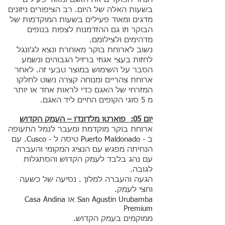
בשעות האלה של היום. רב הציפורים ניזונים
מדגים ומאוד פעילים בשעות המוקדמות של
הבוקר וזו גם ההזדמנות לצפות בנופים
מדהימים ולצילומם.
נשוב לארוחת בוקר מאוחרת ונצא לג'ונגל
לחזות בעצי אגוזי ברזיל הגבוהים ונשמע
הסבר על השימוש במוצר טבעי זה. לאחר
ארוחת צהריים ומנוחה קצרה נשוט לחלקו
המזרחי של האגם כדי לראות אחד או יותר
מ 5 סוגי הקופים החיים ליד האגם.
יום 05: פוארטו מלדונדו – העמק הקדוש
ארוחת בוקר מוקדמת ומעבר לנמל התעופה
ב - Puerto Maldonado טיסה ל - Cusco. עם
הנחיתה מפגש עם הנציג המקומי והעברה
עם נהג בלבד לעמק הקדוש והסתגלות
לגובה.
הגעה והעברה למלון . נסיעה של כשעה
וחצי לעמק.
San Agustin Urubamba או Casa Andina
Premium
ממוקמים בעמק הקדוש.