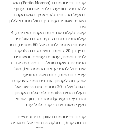
קרחון פריטו מורנו (Perito Moreno) הוא
ללא ספק תופעה בלתי נשכחת. עטוף
במעיל הבטתי כלא מאמין בגוש הקרח
האדיר שגווניו נעים בין כחול מתכתי ללבן
צח.
קשה לקלוט את מסת הקרח האדירה, 4
קילומטרים רוחבה. קיר הקרח שלפניו
ניצבתי היתמר לגובה של 60 מטרים, כמו
בניין בן 20 קומות. גושי הקרח הזדקרו
לפני דוממים, עמודים עצומים ומשוננים
הניצבים בשקט מוחלט. נדמה היה שדבר
אינו יכול להפריע את הדממה ואז, מול
עיניי הנדהמות, התרחשה התופעה
שהקנתה לקרחון את פרסומו: גוש קרח
בגודל של כ-20 מטרים צנח היישר אל
תעלת המים הזורמת למרגלות הקרחון
והתנפץ ברעש עז ומהדהד, תוך שהוא
מעיף מאות שברי קרח לכל עבר.
קרחון פריטו מורנו שוכן בפרובינציית
סנטה קרוז, בחלקה הדרומי של פטגוניה