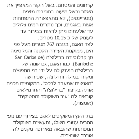
קרחונים והמסתם. בשל הקור המאפיין את
האזור ובשל מיעוט בחומרים מזינים
(נוטריינטים), לא מתאפשרת התפתחות
אצות באגמים, וכך נותרים המים צלולים
עד שלעתים ניתן לראות בבירור עד
לעומק של כ 10,15 מטרים.
לצד האגם, בגובה 767 מטרים מעל פני
הים, ממוקמת העיירה הקטנה והמקסימה
סן קרלוס דה ברילוצ'ה (San Carlos de
Bariloche). כמו האגם, גם שמה של
ברילוצ'ה הוענק לה על ידי בני המפוצ'ה
ומקורו במילה וורולוצ'ה, שפירושה
"האנשים שמעבר לרכס". המקומיים מכנים
אותה בקיצור "ברילוצ'ה" והתרמילאים
קוראים לה "עיר השוקולד והסטיקים"
(אומצות).
בתי העץ המשקיפים לאגם בצירוף עם נופי
ההרים עטורי השלג, ותעשיית השוקולד
המפותחת שהובאה מאירופה מקנים לה
אווירה שוויצרית.