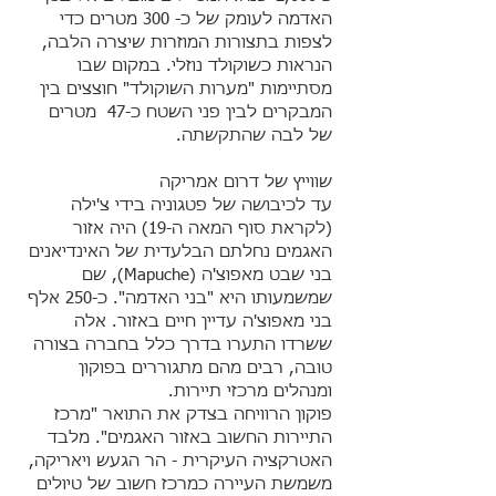
האדמה לעומק של כ- 300 מטרים כדי
לצפות בתצורות המוזרות שיצרה הלבה,
הנראות כשוקולד נוזלי. במקום שבו
מסתיימות "מערות השוקולד" חוצצים בין
המבקרים לבין פני השטח כ-47 מטרים
של לבה שהתקשתה.
שווייץ של דרום אמריקה
עד לכיבושה של פטגוניה בידי צ'ילה
(לקראת סוף המאה ה-19) היה אזור
האגמים נחלתם הבלעדית של האינדיאנים
בני שבט מאפוצ'ה (Mapuche), שם
שמשמעותו היא "בני האדמה". כ-250 אלף
בני מאפוצ'ה עדיין חיים באזור. אלה
ששרדו התערו בדרך כלל בחברה בצורה
טובה, רבים מהם מתגוררים בפוקון
ומנהלים מרכזי תיירות.
פוקון הרוויחה בצדק את התואר "מרכז
התיירות החשוב באזור האגמים". מלבד
האטרקציה העיקרית - הר הגעש ויאריקה,
משמשת העיירה כמרכז חשוב של טיולים