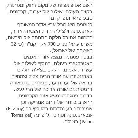
השם אסוציאציות של מקום רחוק ומסתורי,
בקצה העולם: שילוב של יערות, קרחונים,
טבע פראי ונופי קדם.
פטגוניה
היא חבל ארץ אדיר המשותף
לארגנטינה ולצ'ילה יחדיו. השטח האדיר,
המהווה את כל חלקה התחתון של היבשת,
משתרע על פני כ-700 אלף קמ"ר (פי 32
משטחה של ישראל).
בצפון פטגוניה נמצא אזור האגמים
האטרקטיבי בעולם. בנוסף לשילוב של
עשרות אגמים, חלקם בצ'ילה וחלקם
בארגנטינה עם אוויר הרים צלול וצמחייה
בריאה של יערות עד, מפוזרים בתפאורה
דרמטית גם שורה ארוכה של הרי געש.
בדרום פטגוניה נמצא אזור הקרחונים
החשוב ביותר של דרום אמריקה וכן
שמורות טבע נהדרות כמו פיץ רוי (Fitz roy)
שבארגנטינה וטורס דל פיינה (Torres del
Paine) בצ'ילה.