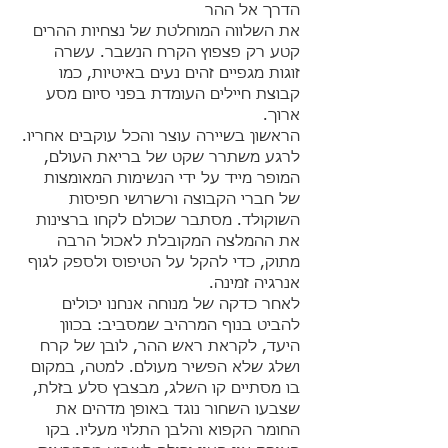
הדרך אל ההר
את השלווה המוחלטת של נצחיות ההרים
קטע רק פצפוץ הקרח הנשבר. עשרה
זוגות מגפיים זהים נעים באיטיות, כמו
קבוצת חיילים העומדת בפני סיום מסע
ארוך.
הראשון בשיירה עוצר והכל עוקבים אחריו.
לרגע משתרר שקט של בריאת העולם,
המופר מייד על ידי הנשימות המאומצות
של חברי הקבוצה ורשרושי חפיסות
השוקולד. מסתבר שכולם לקחו ברצינות
את ההמלצה המקובלת לאכול הרבה
מתוק, כדי להקל על הטיפוס ולספק לגוף
אנרגיה זמינה.
לאחר כדקה של מנוחה אנחנו יכולים
להביט בנוף המרהיב שמסביב: בכוון
היעד, לקראת ראש ההר, לובן של קרח
ושלג שלא הפשיר מעולם. למטה, במקום
בו מסתיים קו השלג, מבצבץ סלע בזלת,
שצבעו השחור נוגד באופן מדהים את
החומר הקפוא והלבן התלוי מעליו. בקו