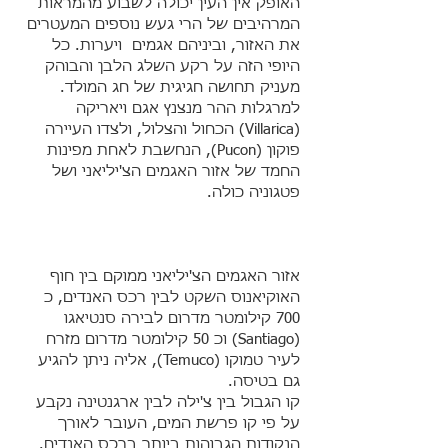
האופק אין העין יכולה לשבוע מהמראות
המרהיבים של הרי געש נוספים המעטרים
את האזור, וביניהם אגמים ויערות. כל
היופי הזה על רקע השלג הלבן והבוהק
מעניק תחושה חגיגית של חג המולד.
למרגלות ההר מנצנץ אגם ויאריקה
(Villarica) הכחול והצלול, ולצדו העיירה
פוקון (Pucon), הנחשבת לאחת מפינות
החמד של אזור האגמים הצ'יליאני ושל
פטגוניה כולה.
אזור האגמים הצ'יליאני ממוקם בין חוף
האוקיאנוס השקט לבין רכס האנדים, כ
700 קילומטר מדרום לבירה סנטיאגו
(Santiago) וכ 50 קילומטר מדרום מזרח
לעיר טמוקו (Temuco), אליה ניתן להגיע
גם בטיסה.
קו הגבול בין צ'ילה לבין ארגנטינה נקבע
על פי קו פרשת המים, העובר לאורך
הנקודות הגבוהות ביותר ברכס האנדים.