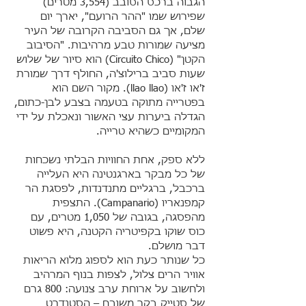
הגבוה ברכס הסובב (3,554 מטרים)
שפירוש שמו "ההר הרועם", יארך יום
שלם, אך גם הסביבה הקרובה של העיר
מציעה שמורות טבע מרהיבות. "הסיבוב
הקטן" (Circuito Chico) הוא סיור של שלוש
שעות סביב ברילוצ'ה, החולף דרך שמורת
ז'או ז'או (llao llao). מקור השם הוא
בפטרייה מתוקה בטעמה בצבע לבן-כתום,
הגדלה ביערות עצי האשור ונאכלת על ידי
המקומיים כשהיא טרייה.
ללא ספק, אחת החוויות הבלתי נשכחות
של כל מבקר בארגנטינה היא העלייה
ברכבל, ברגליים מתנדנדות, לפסגת הר
קמפנאריו (Campanario). התצפית
מהפסגה, בגובה של 1,050 מטרים, עם
כוס שוקו בקפיטריה הקטנה, היא פשוט
דבר מושלם.
כל שנותר כעת הוא לספוג מלוא הריאות
אוויר הרים צלול, לצפות בנוף המרהיב
ולחשוב על ארוחת ערב צנועה: 800 גרם
של סטייק בקר משובח – הסטנדרט