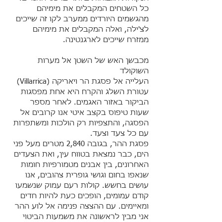
כל השטחים המקבלים את מימיהם
מהגשמים היורדים ממערב לקו זה שייכים
לצ'ילה, ואלה המקבלים את מימיהם
ממזרח שייכים לארגנטינה.
מכבשן האש של השטן אל מערות
השוקולד
העלייה אל פסגת הר ויאריקה (Villarrica)
עטורת השלג והקרח היא אחת מפסגות
הביקור באזור האגמים. לאחר מספר
שעות טיפוס בקצב איטי אנו קרובים אל
הפסגה, והתצפיות רק הולכות ומשתפרות
עם כל צעד וצעד.
פסגת ההר, בגובה 2,840 מטרים מעל פני
הים, כבר נמצאת בטווח עין, ואת הצעדים
האחרונים, בין אבנים מטמורפיות חומות
שנאפו בחום וגושי גופרית צהובים, אנו
עושים בחשש. קולות רעם עמוק שנשמעו
קודם עמומים, הופכים כעת להיות חדים
ומאיימים. עם ההצצה פנימה אל לוע ההר
אני מבין לראשונה את משמעות הביטוי