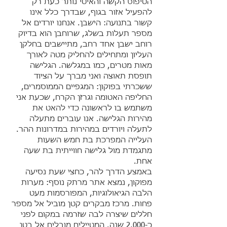
הטיפוס הקשה והאיטי נותר כעת רק
להפעיל אזור בגוף, שבדרך כלל אינו
קשור בתנועה: הישבן. אנחנו יורדים אל
מספר תעלות בשלג, שרוחבן הוא בדיוק
רוחב ישבן אחד רחב, מתיישבים בחלקן
העליון ומתחילים להחליק מטה לאורך
מאות מטרים, כמו במגלשה. הגלישה
תופסת תאוצה ואני מברך על הציוד
ששכרתי בפוקון: המגפיים הממוסמרים,
החליפה האטומה וגרזן הקרח, שכעת אני
משתמש בו לראשונה כדי להאט את
מהירות הגלישה. אנו עוברים מתעלה
לתעלה ויורדים במהירות במדרונות ההר.
העלייה המפרכת בת חמש השעות
מתגמדת מול גלישה חווייתית בת שעה
אחת.
באמצע הדרך להר, כחצי שעת נסיעה
מפוקון, נמצא אתר מרתק נוסף: מערות
הלבה הגיאולוגיות, המפורסמות מעט
פחות. מרכז מבקרים קטן מוביל אל מספר
חללים שיצרה לבה שזרמה במקום לפני
כ-2,000 שנה. המטיילים מובלים אל בטן