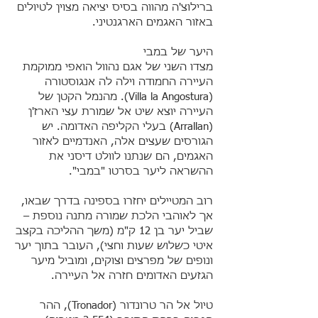
ברילוצ'ה מהווה בסיס יציאה מצוין לטיולים
באזור האגמים הארגנטיני.
היער של במבי
מצדו השני של אגם נהוול הואפי ממוקמת
העיירה החמודה וילה לה אנגוסטורה
(Villa la Angostura). מהנמל הקטן של
העיירה יוצא שיט אל שמורת עצי הארז'ן
(Arrallan) בעלי הקליפה האדומה. יש
הגורסים שעצים אלה, האנדמיים לאזור
האגמים, הם שנתנו לוולט דיסני את
ההשראה ליער בסרטו "במבי".
רוב המטיילים יחזרו בספינה בדרך שבאו,
אך לאוהבי הלכת שמורה מתנה נוספת –
שביל יער בן 12 ק"מ (משך ההליכה בקצב
איטי כשלוש שעות וחצי), העובר בתוך יער
ונופים של מפרצים וצוקים, ומוביל מיער
הגזעים האדומים חזרה אל העיירה.
טיול אל הר טרונדור (Tronador), ההר