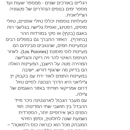
רגליים באורכים שונים - ממספר שעות ועד
מספר ימים בנופים הנהדרים של פטגוניה
הצ'יליאנית.
פעילויות נוספות יכללו טיולי אופניים, טיולי
סוסים, רפטינג, ואפילו גלישה בגלשני רוח
באגם (בקיץ) או סקי במורדות ההר
(בחורף). האזור התברך גם במפלים רבים
ובמעיינות חמים, שהטובים מביניהם הם
מעיינות לוס פוסונס (Los Pozones). לאחר
הטיפוס האיטי להר ויה ריקה והגלישה
המהירה מטה על הישבן, המעיינות האלה
הם בדיוק מה שהגוף דורש. ישיבה
במעיינות החמים לאור ירח עם בקבוק יין
צ'יליאני היא הדרך הנכונה לסיים טיול
דרום אמריקאי חווייתי באזור האגמים של
צ'ילה.
עם מעבר הגבול לארגנטינה ניכר מייד
ההבדל בין תושבי שתי המדינות: תווי
הפנים כאן אירופיים יותר, הספרדית
נשמעת שונה לחלוטין, וסימן הזיהוי
המובהק מכל הוא כנראה כוס ה"מאטֶה" –