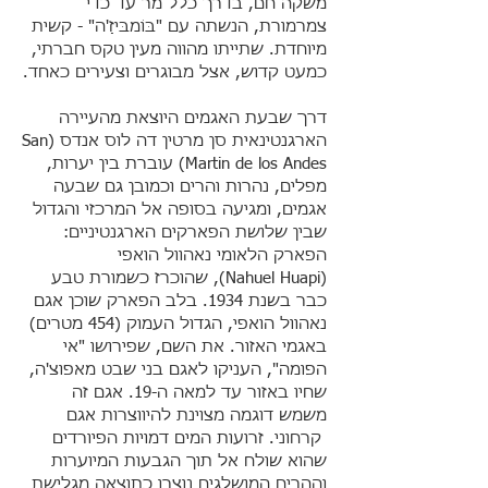
משקה חם, בדרך כלל מר עד כדי
צמרמורת, הנשתה עם "בּוֹמבּיזַ'ה" - קשית
מיוחדת. שתייתו מהווה מעין טקס חברתי,
כמעט קדוש, אצל מבוגרים וצעירים כאחד.
דרך שבעת האגמים היוצאת מהעיירה
הארגנטינאית סן מרטין דה לוס אנדס (San
Martin de los Andes) עוברת בין יערות,
מפלים, נהרות והרים וכמובן גם שבעה
אגמים, ומגיעה בסופה אל המרכזי והגדול
שבין שלושת הפארקים הארגנטיניים:
הפארק הלאומי נאהוול הואפי
(Nahuel Huapi), שהוכרז כשמורת טבע
כבר בשנת 1934. בלב הפארק שוכן אגם
נאהוול הואפי, הגדול העמוק (454 מטרים)
באגמי האזור. את השם, שפירושו "אי
הפומה", העניקו לאגם בני שבט מאפוצ'ה,
שחיו באזור עד למאה ה-19. אגם זה
משמש דוגמה מצוינת להיווצרות אגם
קרחוני. זרועות המים דמויות הפיורדים
שהוא שולח אל תוך הגבעות המיוערות
וההרים המושלגים נוצרו כתוצאה מגלישת