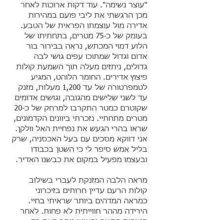
"עוצר נשימה". עוד דקות ארוכות לאחר
מכן הרגשתי את ליבי פועם במהירות
אדירה מול עוצמתו הפראית של הטבע.
בעומק של כ-75 מטרים, בתחתיתו של
הלוע דמוי המכתש, נראה בבירור בור
אדום וגדול שמתוכו עפים גושי לבה
גדולים, ניתזים מעלה תוך השמעת קולות
פיצוץ אדירים. החומר הלוהט, המגיע
לטמפרטורה של עד 1,200 מעלות, מזנק
עד לשני שלישים מהגובה, וגושים אדומים
שקוטרם כמטר התקרבו למרחק של כ-20
מטרים מתחתיי. נזכרתי ביוונים הקדמונים,
שראו בהרי הגעש את נפחיית האל וולקן.
אני דווקא מסכים עם בעל האכסניה, שרק
בליל אמש סיפר לי כי השטן בכבודו
ובעצמו מפעיל במקום את כבשנו האדיר.
מראה הלבה המזנקת לעברי בשילוב
קולות הרעם עדיין חרותים בזיכרוני
כמראה המדהים ביותר שראיתי בחיי.
הירידה מההר חווייתית לא פחות. לאחר