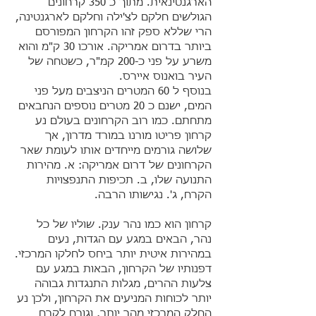
הארגנטינאית. מתוך כ 350 קרחונים
הגולשים חלקם לצ'ילה וחלקם לארגנטינה,
הרי שללא ספק זהו הקרחון המפורסם
ביותר בדרום אמריקה. אורכו 30 ק"מ והוא
משרע על פני כ-200 קמ"ר, כשטחה של
העיר בואנוס איירס.
בנוסף ל 60 המטרים הניצבים מעל פני
המים, ישנם כ 20 מטרים נוספים הנחבאים
מתחתם. כמו רוב הקרחונים בעולם נע
קרחון פריטו מורנו במורד מדרון, אך
שלושה גורמים מייחדים אותו לעומת שאר
הקרחונים של דרום אמריקה: א. מהירות
התנועה שלו, ב. תכיפות התנפצויות
הקרח, ג'. נגישותו הרבה.
קרחון הוא כמו נהר ענק. שוליו של כל
נהר, הבאים במגע עם הגדות, נעים
במהירות איטית יותר ביחס לחלקו המרכזי.
דפנותיו של הקרחון, הבאות במגע עם
צלעות ההרים, מגלות התנגדות גבוהה
יותר לכוחות המניעים את הקרחון, ולכן נע
החלק המרכזי מהר יותר, וגורם לקרח