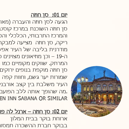
יום 01: סן חוזה
הגעה לסן חוזה והעברה (מאור
סן חוזה השוכנת במרכז קוסטה ריקה בגובה של כ-100
והמרכז התרבותי, הכלכלי והפ
ריקה, סן חוזה מציעה למבקרי
מודרנית בליבה של העיר אפשר
ה-19 – וכן מוזיאונים מצוי
המרתק. שווקים מקומיים כמו
סן חוזה מוקפת בנופים ירוקים
שמורות יער גשם, וחוות קפה צ
העיר משלבת בין קצב אורבני,
מה שהופך אותה ללב הפועם של אחת המדינות הירוקות והשלוות בעולם.
EN INN SABANA OR SIMILAR
יום 02: סן חוזה – ארנל לה פורטונה
ארוחת בוקר בבית המלון
בבוקר חברת ההשכרה תמסור לכם ג'יפ X4