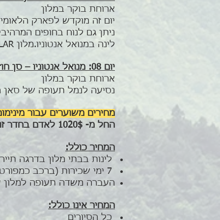
ארוחת בוקר במלון
יום זה מוקדש לפארק הלאומי. מ
ניתן גם לנוח בחופים המרהיבי
לינה במנואל אנטוניו.מלון COSTA VERDE OR SIMILAR
יום 08: מנואל אנטוניו – סן חוזה שדה התעופה
ארוחת בוקר במלון
.נסיעה לנמל תעופה של סאן חוזה כ - 3 שעות והחזרת הרכב לחברת הה
:מחירים משוערים עבור מינימום
החל מ- 1020$ לאדם בחדר זוגי
המחיר כולל:
לינות בבתי מלון בדרגה תייר
7 ימי שכירות (ברכב כמפורט) כולל ביטוח בסיסי ברכב SUZUKY VITARA או דומה
העברה משדה תעופה למלון ע
המחיר אינו כולל:
כל הסיורים