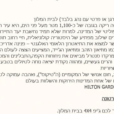
גן או פרטי עם נהג בלבד) לבית המלון
1, מטר מעל פני הים, היא עיר הבירה
וליטי של המדינה. למרות שלא תמיד נחשבת יעד התיירו
ם שילוב מפתיע של היסטוריה קולוניאלית, חיי רחוב תו
 למצוא את התיאטרון הלאומי האלגנטי – פנינה אדריכל
נים כמו מוזיאון הזהב ומוזיאון הג’ייד, המציעים הצצה לעולם
 מרקדו סנטרל מביאים את ניחוחות הקפה,התבלינים והמ
 והרים געשיים, ומהווה נקודת יציאה נוחה לטיולים בטבע
יוריות
 חום אנושי של המקומיים (ה"טיקוס"), ואהבה עמוקה ל
HILTON GARD
4 בבית המלון.