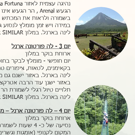
בשמורה ולראות את המכתש הקט
במידה ויש זמן מומלץ לנסוע 
לינה בארנל.
במלון ARENAL PARAISO RESORT OR SIMILAR
יום 3 - לה פורטונה ארנל
ארוחת בוקר במלון
בקאימנים, לטאות, ציפורים טרו
לינה בארנל.
ב
אזור ישנם גם מ
באזור ישנן עוד הרבה אטרקציו
תלויים טיול רגלי לשמורת הר
לינה בארנל.
במלון ARENAL PARAISO RESORT OR SIMILAR
יום 4 – לה פורטונה ארנל – מונטוורדה (Monteverde)
ארוחת בוקר במלון
המקום לקנופי (אומגות וגשרי