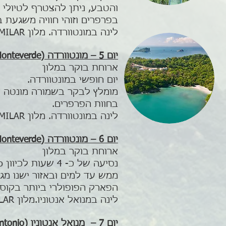
והטבע, ניתן להצטרף לטיולי 
בפרפרים וזוהי חוויה משגעת ב
לינה במונטוורדה. מלון TRAPP FAMILY LODGE OR SIMILAR
יום 5 – מונטוורדה (Monteverde)
ארוחת בוקר במלון
יום חופשי במונטוורדה.
מומלץ לבקר בשמורה מונטה ור
בחוות הפרפרים.
לינה במונטוורדה. מלון TRAPP FAMILY LODGE OR SIMILAR
יום 6 – מונטוורדה (Monteverde) – מנואל אנטוניו (Manuel Antonio)
ארוחת בוקר במלון
ממש עד למים ובאזור ישנו מגוו
הפארק הפופולרי ביותר בקוסטה 
לינה במנואל אנטוניו.מלון COSTA VERDE OR SIMILAR
יום 7 – מנואל אנטוניו (Manuel Antonio)