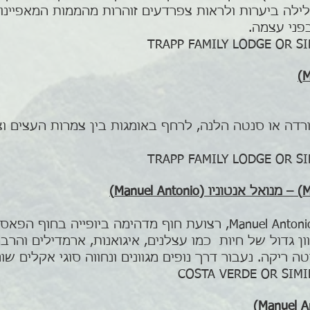
לילה ביערות ולראות צפרדעים זוהרות מהממות המאפיינו
פני עצמה.
דה או סנטה הלנה, לרחף באומגות בין צמרות העצים וצפ
נסיעה של כ- 4 שעות לכיוון Manuel Antonio, רצועת חוף מדהימה ב
ן גדול של חיות כמו עצלנים, איגואנות, ארמדילים והרבה
ריקה. נעבור דרך נופים מגוונים ונחווה סוגי אקלים שונ