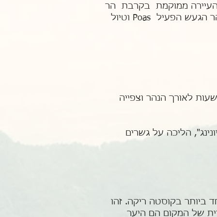
פונית מערבית לסן חוזה. העיירה ממוקמת בקרבת הר
הגעש Arenal , הר הגעש אינו פעיל הוא במצב שינה. בדרך מומלץ להתעכב בשמורת הר הגעש הפעיל Poas וטיול
חופשי - מומלץ לבקר בחופי נהר ריו פריו בקרבת העיר Los Chilles. טיול של כ- 3 שעות לאורך הנהר וצפייה
נינג", הליכה על גשרים
ות הגשם היפה והמיוחד ביותר בקוסטה ריקה. זהו
רית של המקום הם היער