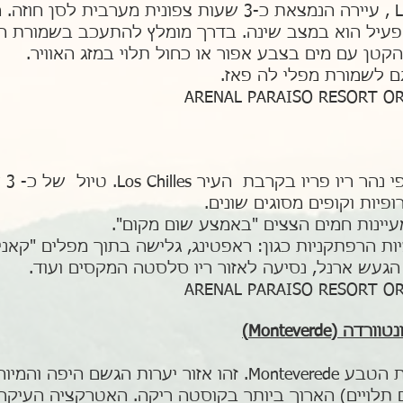
נהיגה עצמית לאזור La Fortuna , עיירה הנמצאת כ-3 שעות צ
ן עם מים בצבע אפור או כחול תלוי במזג האוויר.
גם לשמורת מפלי לה פאז.
יום 
פיות וקופים מסוגים שונים.
עיינות חמים הצצים "באמצע שום מקום".
ת הרפתקניות כגון: ראפטינג, גלישה בתוך מפלים "קאניו
 הגעש ארנל, נסיעה לאזור ריו סלסטה המקסים ועוד.
נסיעה של כ- 4 שעות לשמורת הטבע Monteverede. זהו אזור יער
ם תלויים) הארוך ביותר בקוסטה ריקה. האטרקציה העיק