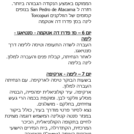
הממוקם באמצע הנקודה הגבוהה ביותר.
חזרה ל San Pedro de Atacama בנופים
קסומים של הוולקנים Torcopuri
לינה בסן פדרו דה אטקמה
יום 6 – סן פדרו דה אטקמה - סנטיאגו -
לימה
העברה לשדה התעופה וטיסה ללימה דרך
סנטיאגו.
לאחר הנחיתה, קבלת פנים והעברה למלון.
לינה בלימה
יום 7 – לימה - ארקיפה
בשעות הבוקר טיסה לארקיפה. עם הנחיתה
העברה למלון.
ארקיפה. עיר קולוניאלית יפהפייה, הבנויה
מסלע וולקני לבן. ומוקפת בכמה הרי געש
צחיחים, בחלקם - מושלגים.
נצא לסיור פרטי מודרך בעיר, כולל ביקור
במנזר סנטה קטלינה המשמש דוגמה מצוינת
לחיים בתקופה הקולוניאלית, הכיכר
המרכזית, הקתדרלה, בית הנזירים הישועי