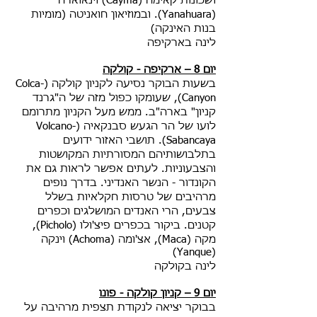
ושכונות קאימה (Cayma) וינאוארה
(Yanahuara). ובמוזיאון חואניטה (מומיות
בנות האינקה)
לינה בארקיפה
יום 8 – ארקיפה - קולקה
בשעות הבוקר נסיעה לקניון קולקה (Colca-
Canyon), שעומקו כפול מזה של ה"גרנד
קניון" בארה"ב. ממש מעל הקניון מתרומם
לועו של הר הגעש סבנקאיה (Volcano-
Sabancaya). תושבי האזור ידועים
בתלבושותיהם המסורתיות המקושטות
והצבעוניות. לעתים אפשר לראות גם את
הקונדור - הנשר האנדיני. בדרך נופים
מרהיבים של טרסות חקלאיות בשלל
צבעים, הרי האנדים המושלגים וכפרים
קטנים. ביקור בכפרים פיצ'ולו (Picholo),
מקה (Maca), אצ'ומה (Achoma) וינקה
(Yanque)
לינה בקולקה
יום 9 – קניון קולקה - פונו
בבוקר יציאה לנקודת תצפית מרהיבה על