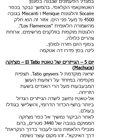
במגדל הפעמונים שנבנה בסגנון
האטאקאמי הקלאסי. בהמשך נבקר בכפר
Socaire והלגונות Menique ו Miscanti בגובה
4500 מ' מעל פני הים. אזור זה הוא חלק
מהשמורה הלאומית “Los Flamencos”.
הלגונות מוקפות בוולקנים מרשימים. ארוחת
צהרים כלולה.
בסוף היום חזרה למלון.
לינה בסן פדרו דה אטקמה
יום 5 – הגייזרים של טאטיו El Tatio – מצ'וקה
(Machuca)
יציאה מוקדמת ל Tatio geysers. תצפית
מקסימה במיוחד על רצועות העשן
המבעבעות מעל הרי האנדים בשעת
הזריחה.
אל-טאטיו נחשב לשדה הגייזרים הגדול
ביותר בחצי-הכדור הדרומי, והשלישי בגודלו
בעולם.
לאחר הביקור נמשיך אל כפר מצ'וקה
הממוקם בגובה של 3440 מטרים, בהם
מובילי הלאמות נהגו לעבור בדרך הנקראת"
דרך האינקא". זהו מקום עוצר נשימה