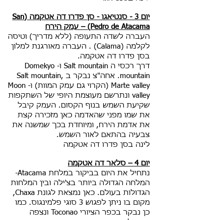
יום 3 - סנטיאגו - סן פדרו דה אטקמה (San
Pedro de Atacama) – עמק הירח
העברה לשדה התעופה (ללא מדריך) וטיסה
לקלמה (Calama) . העברה מאורגנת למלון
בסן פדרו דה אטקמה.
דרך רכסי ה Salt mountain ו- Domekyo
mountain. אחה"צ נבקר ב Salt mountain,
Marte valley (הקרוי גם עמק המוות) ו- Moon
valley ונתרשם מעוצמת היופי של השתקפות
שקיעת השמש בנוף הקסום. העמק קיבל
את שמו מפני שהאדמה כאן מזכירה קצת
את אדמת הירח, ומיוחדת בכך שמשנה את
צבעיה בהתאם לאור השמש.
לינה בסן פדרו דה אטקמה
יום 4 – סלאר דה אטקמה
נתחיל את היום בביקור במלחת Atacama-
המלחה הגדולה ביותר בצ'ילה ובין המלחות
הגדולות בעולם. כאן נמצאת לגונת Chaxa,
מקום בו ניתן לפגוש 3 סוגי פלמינגוס. כמו
כן נבקר בכפר הציורי Toconao ונצפה