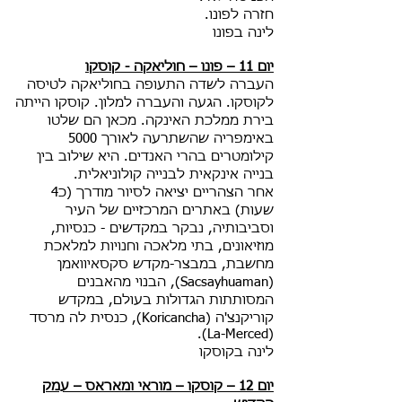
חזרה לפונו.
לינה בפונו
יום 11 – פונו – חוליאקה - קוסקו
העברה לשדה התעופה בחוליאקה לטיסה
לקוסקו. הגעה והעברה למלון. קוסקו הייתה
בירת ממלכת האינקה. מכאן הם שלטו
באימפריה שהשתרעה לאורך 5000
קילומטרים בהרי האנדים. היא שילוב בין
בנייה אינקאית לבנייה קולוניאלית.
אחר הצהריים יציאה לסיור מודרך (כ4
שעות) באתרים המרכזיים של העיר
וסביבותיה, נבקר במקדשים - כנסיות,
מוזיאונים, בתי מלאכה וחנויות למלאכת
מחשבת, במבצר-מקדש סקסאיוואמן
(Sacsayhuaman), הבנוי מהאבנים
המסותתות הגדולות בעולם, במקדש
קוריקנצ'ה (Koricancha), כנסית לה מרסד
(La-Merced).
לינה בקוסקו
יום 12 – קוסקו – מוראי ומאראס – עמק