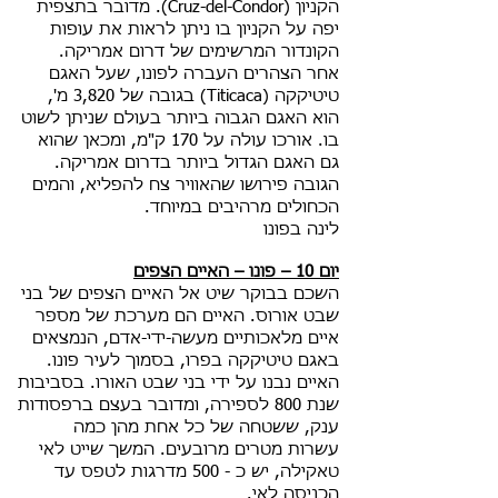
הקניון (Cruz-del-Condor). מדובר בתצפית
יפה על הקניון בו ניתן לראות את עופות
הקונדור המרשימים של דרום אמריקה.
אחר הצהרים העברה לפונו, שעל האגם
טיטיקקה (Titicaca) בגובה של 3,820 מ',
הוא האגם הגבוה ביותר בעולם שניתן לשוט
בו. אורכו עולה על 170 ק"מ, ומכאן שהוא
גם האגם הגדול ביותר בדרום אמריקה.
הגובה פירושו שהאוויר צח להפליא, והמים
הכחולים מרהיבים במיוחד.
לינה בפונו
יום 10 – פונו – האיים הצפים
השכם בבוקר שיט אל האיים הצפים של בני
שבט אורוס. האיים הם מערכת של מספר
איים מלאכותיים מעשה-ידי-אדם, הנמצאים
באגם טיטיקקה בפרו, בסמוך לעיר פונו.
האיים נבנו על ידי בני שבט האורו. בסביבות
שנת 800 לספירה, ומדובר בעצם ברפסודות
ענק, ששטחה של כל אחת מהן כמה
עשרות מטרים מרובעים. המשך שייט לאי
טאקילה, יש כ - 500 מדרגות לטפס עד
הכניסה לאי.