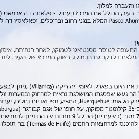
 והעברה למלון.
עופה לטיסה מסנטיאגו לטמוקו, לאחר הנחיתה, איסוף ה
 המלצתנו לבקר גם בטמוקו, בשוק המרכזי של העיר. לינה 
פארק וייה ריקה: מומלץ לבלות את היום ב
 הר געש שפסגתו המושלגת נראית למרחוק ובמערות וולק
אחר הצהרים מומלץ טיול בפארק הלאומי Huerquehue, המציע נופ
ניתן לצאת לסיור רגלי של 700 מטר (כשעתיים) הכולל 9 תחנו