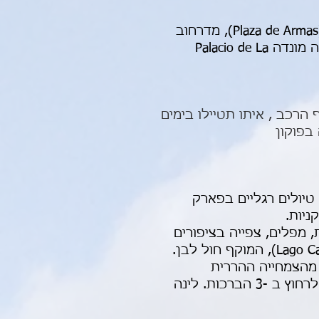
אחר הצהרים נצא לסיור מודרך בעיר, הכולל את המרכז העתיק - פלאסה דה ארמאס (Plaza de Armas), מדרחוב
הקניות פסאו אאומאדה ((Paseo Ahumada המלא בנגני רחוב וברוכלים, ופאלאסיו דה לה מונדה Palacio de La
רכב , איתו תטיילו בימים
בפוקון
פארק לאומי ויה ריקה (Villarrica) ,ניתן לבצע טיולים רגליים בפארק
ניות.
י ואדיות נחלים, יערות, מפלים, צפייה בציפורים
ונופים נפלאים. הפארק שוכן כ-35 קילומטר מפוקון, על חופו של אגם קבורגה (Lago Caburgua), המוקף חול לבן.
ת שבהם ניתן להתרשם מהצמחייה ההררית
המאפיינים את המקום. מומלץ להיכנס למרחצאות החמים (Termas de Huife) בה תוכלו לרחוץ ב -3 הברכות. לינה