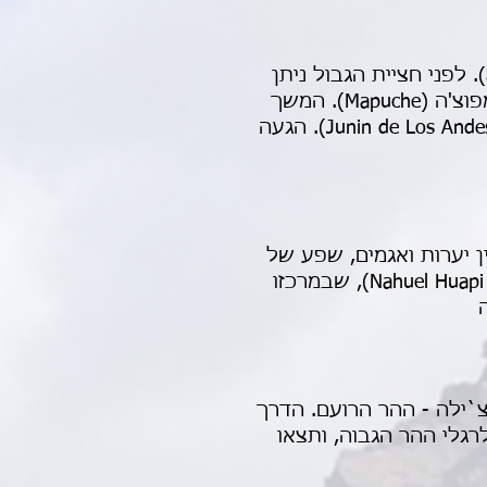
יציאה לכיוון הגבול עם ארגנטינה לסאן מרטין דה לוס אנדס (San Martin de Los Andes). לפני חציית הגבול ניתן
לעבור דרך קורראוה (Curarrehue) הממוקמת כ40 ק''מ מפוקון. תבקרו במרכז תרבותי מפוצ'ה (Mapuche). המשך
לכיוון הגבול. אפשר לראות את הר געש לנין (Lanin), מעבר דרך חונין דה לוס אנדס (Junin de Los Andes). הגעה
ן יערות ואגמים, שפע של
פינות חמד נסתרות וחופים. המסלול נמצא בפארק הלאומי נאואל אואפי (Nahuel Huapi National Park), שבמרכזו
צ`ילה - ההר הרועם. הדרך
גלי ההר הגבוה, ותצאו