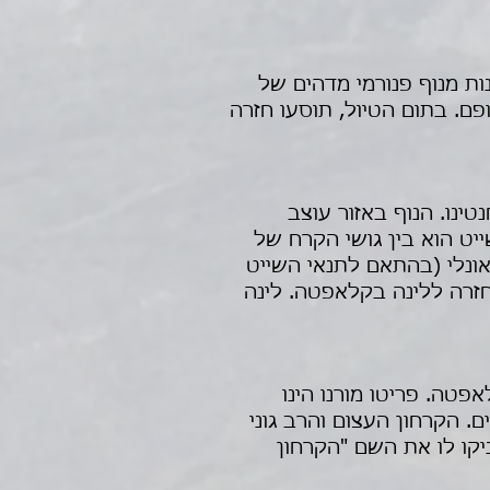
ת שבה תוכלו ליהנות מנוף פנורמי מדהים של
פם. בתום הטיול, תוסעו חזרה
ינו. הנוף באזור עוצב
ט הוא בין גושי הקרח של
אונלי (בהתאם לתנאי השייט
 חזרה ללינה בקלאפטה. לינה
טינו אל קרחון פריטו מורנו הנמצא במרחק 78 ק"מ מקלאפטה. פריטו מורנו הינו
. הקרחון העצום והרב גוני
ם, העניקו לו את השם "הקרחון