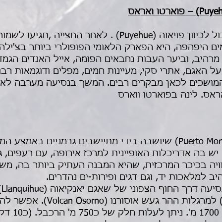
 מרהיב, וביער העבות נחבאים הפומה, אייל האנדים הגמדי
על האגם, אתרי סקי, מעיינות חמים, מפלים ודוגמאות רב
אס. לינה בפוארטו ווארס
 יש בה אדריכלות האופיינית למרכז אירופה, עם רעפים, 
פוארטו ארטור (Puerto Arthur) למ
הסקי ( Burbuja