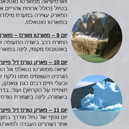
ווארסיציאה מפוארטו נאטלאס 
בטיול (כולל ארוחת צהריים אר
בפוארטו נאטאלס.
יום 9 – פוארטו ווארס – פוארטו מונט – פונטה ארנס – פוארטו נטאלס
החזרת רכב בשדה התעופה של 
באוטובוס מקומי, לינה בפואר
יום 10 – פארק טורס דל פיינה (Torres del Paine)
יציאה מפוארטו נטאלס אל הפא
הגרניט העצומים ממנו נלקח ש
ובעלי חיים רבים כגון גואנקו, 
בשמורה. לינה בשמורת טורס ד
יום 11 – פארק טורס דל פיינה (Torres del Paine) - פוארטו נטאלס
יום נוסף של טיול מודרך בתוך
אחר הצהרים העברה לפוארטו 