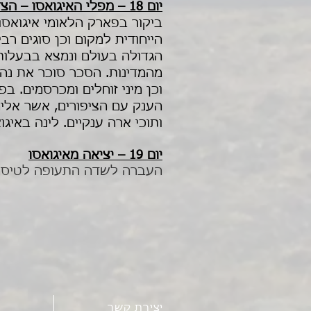
יום 18 – מפלי האיגואסו – הצד הברזילאי – פארק ציפורים – סכר איטאיפו
ביקור בפארק הלאומי איגואסו
הייחודית למקום וכן סוגים ר
מהמדינות. הסכר סוכר את נהר 
וכן מיני זוחלים ומכרסמים. ב
הענק עם הציפורים, אשר אליה
ותוכי ארה ענקיים. לינה באיגו
יום 19 – יציאה מאיגואסו
העברה לשדה התעופה לטיסה 
יצירת קשר