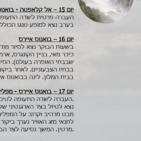
יום 15 – אל קלאפטה - בואנוס איירס
העברה פרטית לשדה התעופה ל
בערב נצא למופע טנגו הכוללת
יום 16 – בואנוס איירס
כיכר מאי, בניין הקונגרס, ארמ
שבבתי האופרה בעולם). הסיור
בבתיו הצבעוניים. לאחר ביקו
בבית המלון. לינה בבואנוס אי
יום 17 – בואנוס איירס - מפלי האיגואסו – הצד הארגנטינאי
העברה לשדה התעופה לטיסה לאיגואסו.
נצא לטיול בצד הארגנטיני של
מבט מרהיב וקרוב על המפלים 
לתנאי מזג האוויר נערך ביקור
מרטין. המשך נסיעה לצד הברזילאי. לינה באיגואסו.