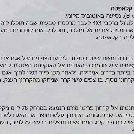
במידה ויהייה זמן אחה"צ נצא לטיול ברכבי 4X4 לעבר מרפסת טבעי
רחנטינו. אם יתמזל מזלכם, תוכלו לראות קונדורים במעו
 לינה בקלאפטה.
דרה ומשם שייט בספינה לזרועו הצפונית של אגם ארחנט
מים שגלשו מרכס האנדים אל האוקיינוס האטלנטי. השיי
 ביותר בדרום אמריקה, ולאחר מכן סיור רגלי לחוף אגם 
רחוני נוסף, בו צפים גושי קרח שניתקו מהקרחון הענק.
יציאה בנסיעה לאורך אגם ארחנ
סייראס שבפטגוניה. הקרחון גולש וחוצה את האגם לשניים
גובה של כ-60 מ' וגושי קרח נסדקים, המתנפצים ונופלים ברעש עז למי