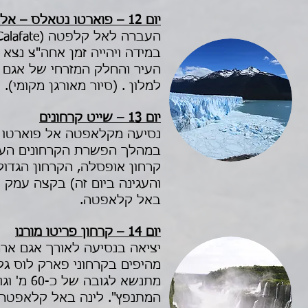
יום 12 – פוארטו נטאלס – אל קלאפטה
העברה לאל קלפטה (El Calafate). נסיעה באוטובוס מקומי.
העיר והחלק המזרחי של אגם א
למלון . (סיור מאורגן מקומי).
יום 13 – שייט קרחונים
נסיעה מקלאפטה אל פוארטו בנ
במהלך הפשרת הקרחונים העצו
קרחון אופסלה, הקרחון הגדול
והעגינה ביום זה) בקצה עמק ק
באל קלאפטה.
יום 14 – קרחון פריטו מורנו
מהיפים בקרחוני פארק לוס גל
מתנשא ל
המתנפץ". לינה באל קלאפטה.