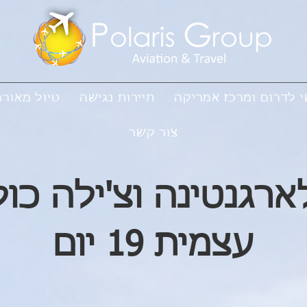
י לדרום ומרכז אמריקה
תיירות נגישה
טיול מאורג
צור קשר
גנטינה וצ'ילה כול
עצמית 19 יום