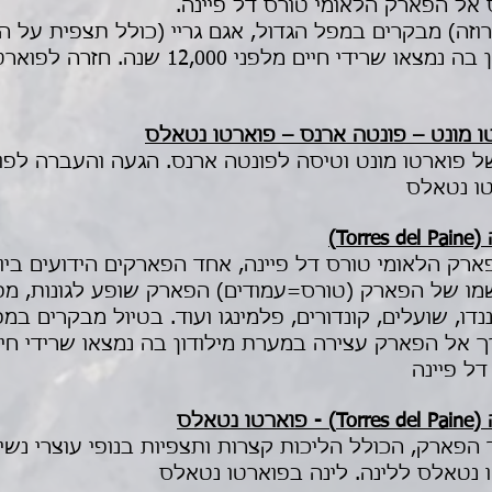
אל הפארק הלאומי טורס דל פיינה.
וזה) מבקרים במפל הגדול, אגם גריי (כולל תצפית על הק
הפארק עצירה במערת מילודון בה נמצאו שרידי חי
פוארטו מונט וטיסה לפונטה ארנס. הגעה והעברה לפוא
טו נטאלס
רק הלאומי טורס דל פיינה, אחד הפארקים הידועים ביות
מו של הפארק (טורס=עמודים) הפארק שופע לגונות, מפלי
ננדו, שועלים, קונדורים, פלמינגו ועוד. בטיול מבקרים במ
ל פיינה
 הפארק, הכולל הליכות קצרות ותצפיות בנופי עוצרי נשי
נטאלס ללינה. לינה בפוארטו נטאלס