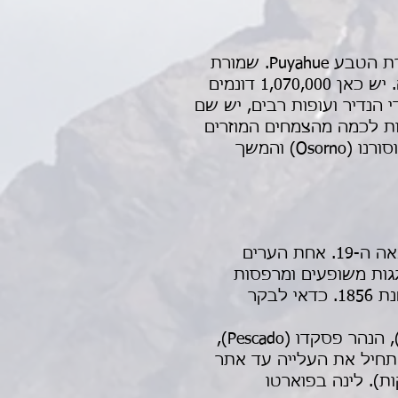
נסיעה מברילוצ'ה למעבר הגבול לכיוון פויאוה (Puyehue) . לאחר החצייה ,תגיעו לשמורת הטבע Puyahue. שמורת
טבע זו הממוקמת באזור האגמים היפהפה, היא הפארק הלאומי הפופולרי ביותר בצ'ילה. יש כאן 1,070,000 דונמים
 הנדיר ועופות רבים, יש שם
ות לכמה מהצמחים המוזרים
של צ'ילה הם ממוקדי העניין המושכים לכאן מבקרים רבים. המשך בנסיעה מערבה לאוסורנו (Osorno) והמשך
מומלץ סיור בפוארטו מונט (Puerto Montt) שיושבה בידי מתיישבים גרמניים באמצע המאה ה-19. אחת הערים
גגות משופעים ומרפסות
מעוטרות, וקתדרלה מעצי סקוויה בכיכר המרכזית, שהיא המבנה העתיק ביותר בה, משנת 1856. כדאי לבקר
אחר הצהרים מומלץ לצאת בנסיעה דרך החוף הצפוני של שאגם יאנקיאוה (Llanquihue), הנהר פסקדו (Pescado),
רגלות ההר געש אוסורנו (Volcan Osorno). אפשר להתחיל את העלייה עד אתר
La) בגובה של 1700 מ'. ניתן לעלות חלק של כ750 מ' הרכבל. (כ10 דקות). לינה בפוארטו