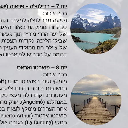
יום 7 – ברילוצ'ה - פויאוה (Puyehue) – פוארטו ואראס
רכב שכור:
של יער הררי מוריק ונוף געשי
שבילי הליכה, נקודות תצפית 
דרומה על הכביש לפוארטו ואר
יום 8 – פוארטו ואראס
רכב שכור:
החשובות ביותר בדרום צ'ילה.
באנחלמו (Angelmó), שוק מרהיב למלאכות יד, וגם דגים ופירות-ים נהדרים.