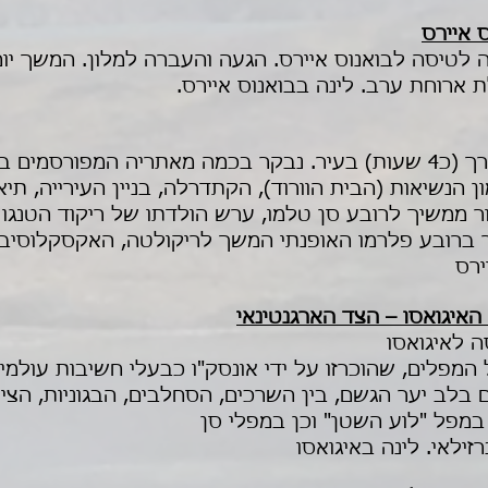
טיסה לבואנוס איירס. הגעה והעברה למלון. המשך יום
 ארוחת ערב. לינה בבואנוס איירס.
בשעות הבוקר נצא לסיור מודרך (כ4 שעות) בעיר. נבקר בכמה מאתריה ה
ון הנשיאות (הבית הוורוד), הקתדרלה, בניין העירייה, תי
 ממשיך לרובע סן טלמו, ערש הולדתו של ריקוד הטנגו 
ר ברובע פלרמו האופנתי המשך לריקולטה, האקסקלוסיבי 
ירס
 המפלים, שהוכרזו על ידי אונסק"ו כבעלי חשיבות עולמי
בלב יער הגשם, בין השרכים, הסחלבים, הבגוניות, הצי
 במפל "לוע השטן" וכן במפלי סן