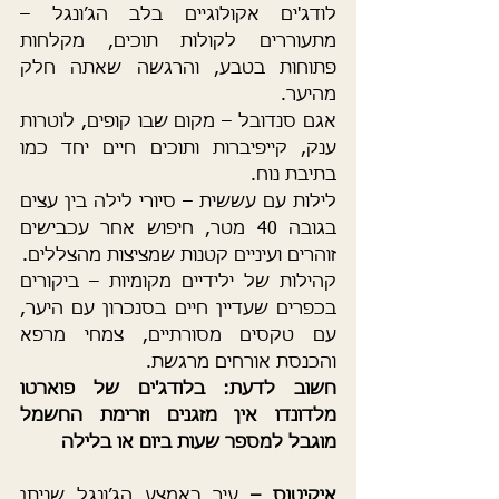
לודג'ים אקולוגיים בלב הג’ונגל – 
מתעוררים לקולות תוכים, מקלחות 
פתוחות בטבע, והרגשה שאתה חלק 
מהיער.
אגם סנדובל – מקום שבו קופים, לוטרות 
ענק, קייפיברות ותוכים חיים יחד כמו 
בתיבת נוח.
לילות עם עששית – סיורי לילה בין עצים 
בגובה 40 מטר, חיפוש אחר עכבישים 
זוהרים ועיניים קטנות שמציצות מהצללים.
קהילות של ילידיים מקומיות – ביקורים 
בכפרים שעדיין חיים בסנכרון עם היער, 
עם טקסים מסורתיים, צמחי מרפא 
והכנסת אורחים מרגשת.
חשוב לדעת: בלודג'ים של פוארטו 
מלדונדו אין מזגנים וזרימת החשמל 
מוגבל למספר שעות ביום או בלילה  
איקיטוס – 
עיר באמצע הג’ונגל שניתן 