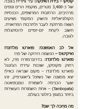
קוסקו – בירת האינקה: 
עיר ציורית בגובה 
של כ-3,400 מטרים, מוקפת הרים ונופים 
מרהיבים. הרחובות המרוצפים, הכנסיות 
הקולוניאליות והשוק המקומי מציעים 
הצצה מרתקת לעבר ולתרבות הפרואנית. 
חשוב לקחת יום-יומיים להסתגלות 
לגובה.
אל לב האמזונס: פוארטו מלדונדו 
ואיקיטוס – 
הנשמה הירוקה של פרו 
פוארטו מלדונדו:
 בדרום־מזרח פרו, לא 
רחוק מקוסקו, שוכנת עיירת הג’ונגל 
פוארטו מלדונדו – מקום שנראה כאילו 
יצא מסצנה של נשיונל ג’יאוגרפיק. זהו 
שער הכניסה לשמורת טמבופאטה 
(Tambopata) – אחת השמורות העשירות 
ביותר במגוון ביולוגי בעולם.
מה מחכה לך שם?