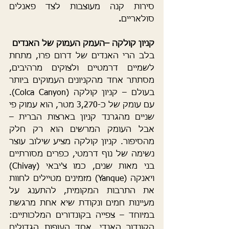
סירות קנה מעוצבות לצד פאנלים 
סולאריים
.     
קניון קולקה –העמק העמוק של האנדים
בלב הרי האנדים של דרום פרו, מתחת 
לשמיים דרמטיים ולצוקים מרהיבים, 
מסתתר אחד מהקניונים העמוקים ביותר 
בעולם – קניון קולקה (Colca Canyon). 
עם עומק של כ-3,270 מטר, הוא עמוק פי 
שניים מהגרנד קניון בארצות הברית – 
אבל העומק המרשים הוא רק חלק 
מהסיפור. קניון קולקה מציע שילוב עוצר 
נשימה של נוף דרמטי, כפרים מסורתיים 
בני מאות שנים, כמו צ'יבאי (Chivay) 
ויאנקה (Yanque) מזמינים מטיילים לחוות 
את התרבות המקומית, להתענג על 
מעיינות חמים ונקודת שיא אחת מרגשת 
במיוחד – צפייה בקונדורים המלכותיים: 
הקונדור האנדי, אחד העופות הגדולים 