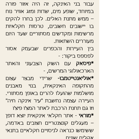
עבור בני האינקה, זה היה אזור פורה 
במיוחד, שופע מים, שדות ומזג אוויר נוח 
– ממש מתנת האלים. לכן בחרו להקים 
בו יישובים חשובים, טרסות חקלאיות 
מרשימות ומקדשים מסתוריים שעד היום 
מעוררים השתאות.
בין העיירות והכפרים שבעמק אסור 
לפספס ביקור: - 
*פיסאק
 עם השוק הצבעוני והאתר 
הארכאולוגי המרשים, - 
*אוליאנטייטמבו-
 שרידי מבצר עצום 
מהתקופה האינקאית, בנוי מאבנים 
מושלמות שהועלו להרים באופן מסתורי. 
העיירה עצמה נחשבת "עיר אינקה חיה" 
וזו גם תחנת הרכבת לאתר המצ'ו פיצ'ו
*מוראי
 - אתר חקלאי אינקאית יוצא דופן 
– מעגלים קונצנטריים חצובים באדמה, 
ששימשו כנראה לניסויים חקלאיים בתנאי 
אקלים שונים.