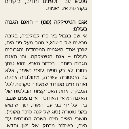
מפגש עם דולפינים ורודים, ביקורים 
בקהילות אינדיאניות.
אגם הטיטיקקה (פונו) – האגם הגבוה 
בעולם: 
אי שם בגבול בין פרו לבוליביה, בגובה 
מרשים של כ-3,812 מטר מעל פני הים, 
שוכן אחד האגמים המיוחדים והגבוהים 
בעולם – אגם הטיטיקקה. זהו האגם 
הגבוה ביותר   בכדור הארץ, והוא טומן 
בחובו לא רק נופים עוצרי נשימה, אלא 
גם היסטוריה עשירה, מיתולוגיה אינקה 
ואורח חיים מסורתי שמעורר סקרנות לכל 
המבקר.
אחת האטרקציות הבולטות של 
האגם היא איי האורוס – איים צפים שנבנו 
ביד על ידי בני עם האורו, תוך שימוש 
בקני טוטורה (סוג של קנה סוכר מקומי). 
תושבי האיים חיים בצורה מסורתית עד 
היום, בשילוב מרתק של ישן וחדש: 