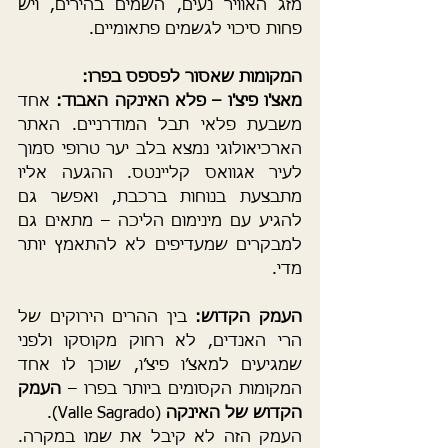
מזג האוויר נעים, השמים בהירים, ויש 
פחות סיכוי לגשמים פתאומיים.
המקומות שאסור לפספס בפרו:
מאצ'ו פיצ'ו – פלא האינקה האבוד: 
אחד 
משבעת פלאי תבל המודרניים. האתר 
הארכיאולוגי נמצא בלב יער טרופי סמוך 
לעיר אגוואס קליינטס. ההגעה אליו 
מתבצעת בנוחות ברכבת, ואפשר גם 
להגיע עם מינימום הליכה – מתאים גם 
למבקרים שמעדיפים לא להתאמץ יותר 
מדי.
העמק הקדוש: 
בין ההרים הירוקים של 
הרי האנדים, לא רחוק מקוסקו ולפני 
שמגיעים למאצ’ו פיצ’ו, שוכן לו אחד 
המקומות הקסומים ביותר בפרו – 
העמק 
הקדוש של האינקה
 (Valle Sagrado).
העמק הזה לא קיבל את שמו במקרה. 