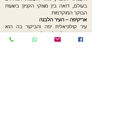
בעולם, דואה בין מצוקי הקניון בשעות 
הבוקר המוקדמות
אריקיפה – העיר הלבנה
עיר קולוניאלית יפה והביקור בה הוא 
שער יציאה לטיול בקולקה קניון אך העיר 
כייפית ונעימה.
לימה – הבירה הקולינרית של דרום 
אמריקה
לימה מציעה שילוב של תרבות, 
היסטוריה וקולינריה ברמה עולמית. כדאי 
לבקר ברובע מיראפלורס, הטיילת מול 
הים, ובמוזיאונים המציגים את עברה 
הארוך של פרו.
טיפים למטיילים בגיל השלישי:
גובה
: חלק מהאזורים, כמו קוסקו ופונו 
אגם הטיטיקקה, נמצאים בגבהים. מומלץ 
לקחת יום מנוחה בהגעה ולהתייעץ עם 