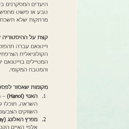
היעדים המסקרנים ביו
טבע או פשוט מחפשים
מרתקות שלא תשכחו
קצת על ההיסטוריה ש
וייטנאם עברה תהפוכ
המטיילים בוייטנאם 
והמטבח המקומי.
מקומות שאסור לפס
האנוי (Hanoi)
 – 
השראה. תוכלו ל
השווקים הצבעוני
מפרץ האלונג (Halong Bay)
אלפי האיים הקטנ