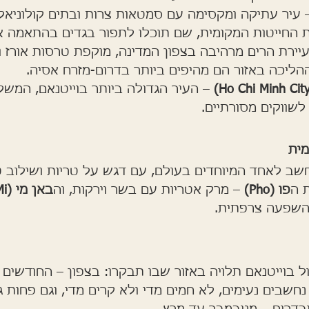
 עיר עתיקה ומקסימה עם סמטאות צרות ובתים קולוניאלי
ת החייטות המקומית, שם תוכלו לתפור בגדים בהתאמה א
עיירת הרים מרהיבה בצפון המדינה, מוקפת טרסות אורז ונ
הליכה באזור הם מהיפים ביותר בדרום-מזרח אסיה.
 – העיר הגדולה ביותר בוייטנאם, המשלב
לשווקים מסורתיים.
מית
שב לאחד המיוחדים בעולם, עם דגש על טריות ושילוב ט
 ה
פו (Pho)
 – מרק אטריות עם בשר וירקות, וה
באן מי (Banh Mi)
ם השפעה צרפתית.
ל בוייטנאם תלויה באזור שבו תבקרו: בצפון – החודשים
נחשבים נעימים, לא חמים מדי ולא קרים מדי, וגם פחות ג