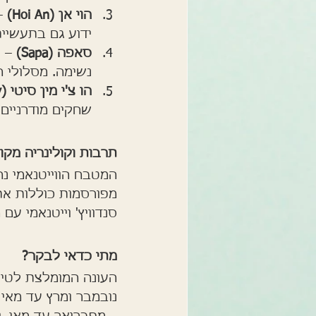
הוי אן (Hoi An)
 –
ידוע גם בתעשיי
סאפה (Sapa)
 – 
נשימה. מסלולי ה
הו צ'י מין סיטי (Ho Chi Minh City)
שחקים מודרניים 
תרבות וקולינריה מקו
המטבח הווייטנאמי נח
מפורסמות כוללות את
סנדוויץ' וייטנאמי ע
מתי כדאי לבקר?
העונה המומלצת לטיו
נובמבר ומרץ עד מאי 