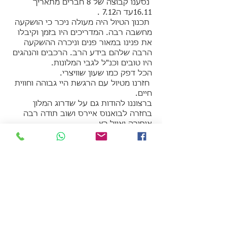
נסענו קבוצה של 8 חברים מתאריך
16.11עד ה7.12 .
תכנון הטיול היה מעולה ניכר כי הושקעה
מחשבה רבה. המדריכים היו בזמן וקיבלו
את פנינו במאור פנים וניכרה ההשקעה
הרבה שלהם בידע הרב. הרכבים והנהגים
היו טובים וכנ"ל לגבי המלונות.
הכל דפק כמו שעון שוויצרי.
חזרנו מטיול עם הרגשת היי גבוהה וחווית
חיים.
ברצוננו להודות גם על שדרוג המלון
בחזרה לבואנוס איירס ושוב תודה רבה
אופירה ואייל כץ
בברכה
א ו פ י ר ה כ ץ
יצירת קשר
Tel:
972-3-6915580
אודותינו